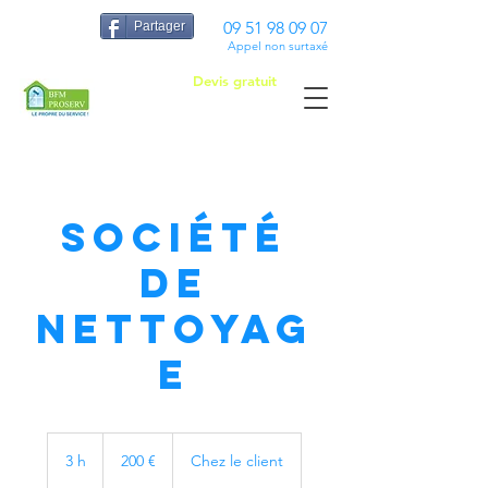
09 51 98 09 07
Partager
Appel non surtaxé
Devis gratuit
Société
de
nettoyag
e
200
euros
3 h
3
200 €
Chez le client
h